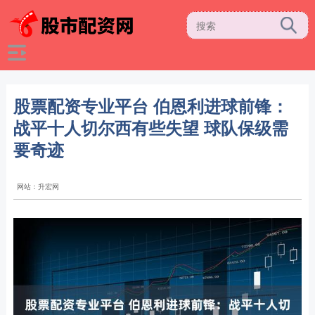
股票配资专业平台 伯恩利进球前锋：
战平十人切尔西有些失望 球队保级需
要奇迹
网站：升宏网